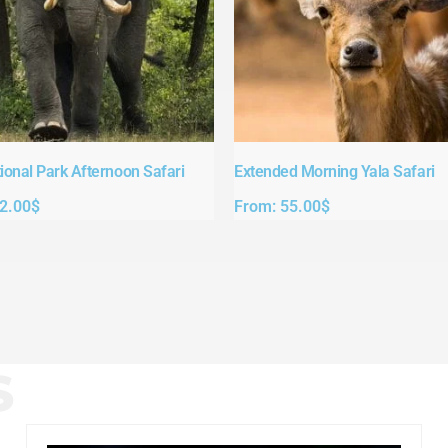
ional Park Afternoon Safari​
Extended Morning Yala Safari
2.00
$
From:
55.00
$
S