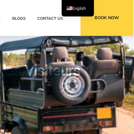
English
BOOK NOW
Q
BLOGS
CONTACT US
 les Visiteurs