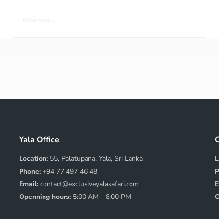
Read more >
Yala Office
C
Location:
55, Palatupana, Yala, Sri Lanka
L
Phone:
+94 77 497 46 48
P
Email:
contact@exclusiveyalasafari.com
E
Openning hours:
5:00 AM - 8:00 PM
O